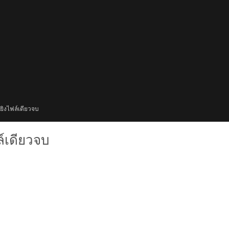
ยิงไฟล์เดียวจบ
ล์เดียวจบ