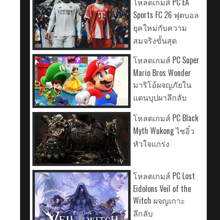
โหลดเกมส์ PC EA
Sports FC 26 ฟุตบอล
ยุคใหม่กับความ
สมจริงขั้นสุด
โหลดเกมส์ PC Super
Mario Bros Wonder
มาริโอ้ผจญภัยใน
แดนบุปผาลึกลับ
โหลดเกมส์ PC Black
Myth Wukong ไซอิ๋ว
หัวใจแกร่ง
โหลดเกมส์ PC Lost
Eidolons Veil of the
Witch ผจญเกาะ
ลึกลับ