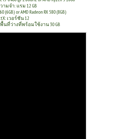
วามจำ: แรม 12 GB
60 (6GB) or AMD Radeon RX 580 (8GB)
ctX: เวอร์ชัน 12
: พื้นที่ว่างที่พร้อมใช้งาน 30 GB