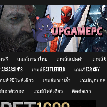
มฟรี
เกมส์ภาษาไทย
เกมส์สเปคต่ำ
เกมส์ G
์ ASSASSIN'S
เกมส์ BATTLEFIELD
เกมส์ FAR CRY
มส์ PC ไฟล์เดียว
เกมส์มวยปล้ำ
เกมส์ฟุตบอล
ส์เอาตัวรอด
เกมส์ไฟล์เดียว
ติดต่อเรา