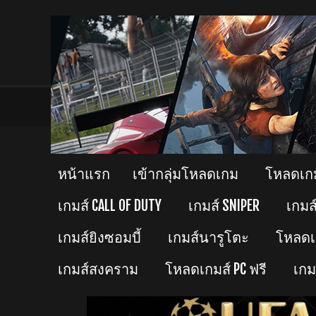
หน้าแรก
เข้ากลุ่มโหลดเกม
โหลดเก
เกมส์ CALL OF DUTY
เกมส์ SNIPER
เกมส
เกมส์ยิงซอมบี้
เกมส์นารูโตะ
โหลดเก
เกมส์สงคราม
โหลดเกมส์ PC ฟรี
เกม