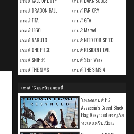
เกมส์ CALL OF DUTY
เกมส์ DARK SOULS
เกมส์ DRAGON BALL
เกมส์ FAR CRY
เกมส์ FIFA
เกมส์ GTA
เกมส์ LEGO
เกมส์ Marvel
เกมส์ NARUTO
เกมส์ NEED FOR SPEED
เกมส์ ONE PIECE
เกมส์ RESIDENT EVIL
เกมส์ SNIPER
เกมส์ Star Wars
เกมส์ THE SIMS
เกมส์ THE SIMS 4
เกมส์ PC ยอดนิยมตอนนี้
โหลดเกมส์ PC
Assassin’s Creed Black
Flag Resynced ผจญภัย
ทะเลแคริบเบียน