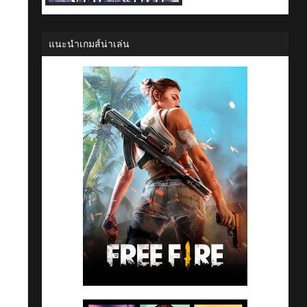
แนะนำเกมส์น่าเล่น