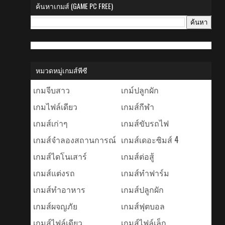
ค้นหาเกมส์ (GAME PC FREE)
หมวดหมู่เกมส์พีซี
เกมจีบสาว
เกม์ปลูกผัก
เกมไฟล์เดียว
เกมส์กีฬา
เกมส์เก่าๆ
เกมส์ขับรถไฟ
เกมส์จำลองสถานการณ์
เกมส์เดอะซิมส์ 4
เกมส์ไดโนเสาร์
เกมส์ต่อสู้
เกมส์แต่งรถ
เกมส์ทำฟาร์ม
เกมส์ทำอาหาร
เกมส์ปลูกผัก
เกมส์ผจญภัย
เกมส์ฟุตบอล
เกมส์ไฟล์เดียว
เกมส์ไฟล์เล็ก