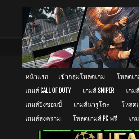
หน้าแรก
เข้ากลุ่มโหลดเกม
โหลดเก
เกมส์ CALL OF DUTY
เกมส์ SNIPER
เกมส
เกมส์ยิงซอมบี้
เกมส์นารูโตะ
โหลดเก
เกมส์สงคราม
โหลดเกมส์ PC ฟรี
เกม