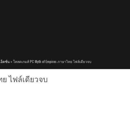
อ็คชั่น
» โหลดเกมส์ PC Myth of Empires ภาษาไทย ไฟล์เดียวจบ
ทย ไฟล์เดียวจบ