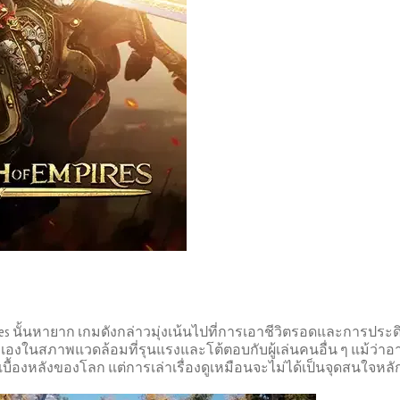
ires นั้นหายาก เกมดังกล่าวมุ่งเน้นไปที่การเอาชีวิตรอดและการประด
วเองในสภาพแวดล้อมที่รุนแรงและโต้ตอบกับผู้เล่นคนอื่น ๆ แม้ว่าอ
บื้องหลังของโลก แต่การเล่าเรื่องดูเหมือนจะไม่ได้เป็นจุดสนใจหลั