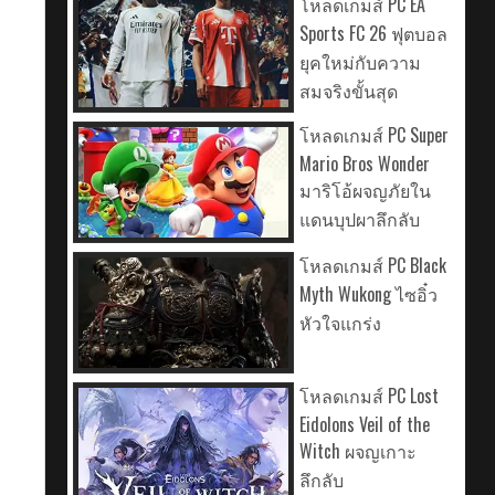
โหลดเกมส์ PC EA
Sports FC 26 ฟุตบอล
ยุคใหม่กับความ
สมจริงขั้นสุด
โหลดเกมส์ PC Super
Mario Bros Wonder
มาริโอ้ผจญภัยใน
แดนบุปผาลึกลับ
โหลดเกมส์ PC Black
Myth Wukong ไซอิ๋ว
หัวใจแกร่ง
โหลดเกมส์ PC Lost
Eidolons Veil of the
Witch ผจญเกาะ
ลึกลับ