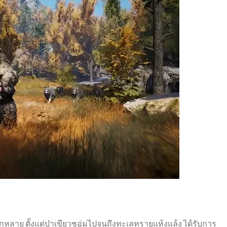
ลากหลาย ตั้งแต่ป่าเขียวชอุ่มไปจนถึงทะเลทรายแห้งแล้ง ได้รับการ