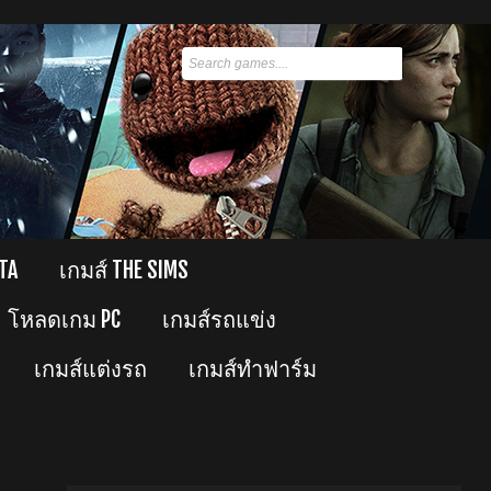
TA
เกมส์ THE SIMS
โหลดเกม PC
เกมส์รถแข่ง
เกมส์แต่งรถ
เกมส์ทำฟาร์ม