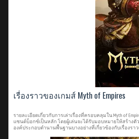
เรื่องราวของเกมส์ Myth of Empires
รายละเอียดเกี่ยวกับการเล่าเรื่องที่ครอบคลุมใน Myth of Emp
แซนด์บ็อกซ์เป็นหลัก โดยผู้เล่นจะได้รับมอบหมายให้สร้างตั
องค์ประกอบตำนานพื้นฐานบางอย่างที่เกี่ยวข้องกับเรื่องราวเ