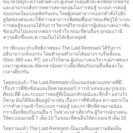
ขนาดใหญ่ระหว่างฝ่ายต่างๆ ผู้เล่นควบคุมตัวละครที่หลากหลาย
และสามารถสั่งการทหารหลายกลุ่มในการต่อสู้ ระบบการต่อสู้
ของเกมเป็นแบบผลัดกันเล่น โดยผู้เล่นสามารถออกคำสั่งไปยัง
ยูนิตของตนและใช้ความสามารถพิเศษเพื่อเอาชนะศัตรูได้ ระบบ
การต่อสู้ของเกมได้รับการวิพากษ์วิจารณ์จากผู้เล่นบางคนว่าซับ
ซ้อนเกินไปและยากต่อการเข้าใจ ขณะที่คนอื่นๆ ยกย่องว่ามี
ความลึกซึ้งและความเป็นไปได้เชิงกลยุทธ์
กราฟิกและประสิทธิภาพของ The Last Remnant ได้รับการ
อธิบายว่าแข็งแกร่ง โดยตัวเกมทำงานได้อย่างราบรื่นทั้งบน
Xbox 360 และ PC อย่างไรก็ตาม ผู้เล่นบางคนวิจารณ์ภาพของ
เกมว่าดูเชยและขัดเกลาน้อยกว่าเมื่อเทียบกับเกมอื่นที่ออกใน
เวลาเดียวกัน
โดยสรุปแล้ว The Last Remnant เป็นเกมเล่นตามบทบาทที่มี
เรื่องราวที่ซับซ้อนและมีหลายเลเยอร์ การนำเสนอและรูปแบบ
ศิลปะที่ดี และระบบการต่อสู้ที่เป็นเอกลักษณ์และลึกล้ำ อย่างไร
ก็ตาม มันก็มีข้อเสียอยู่บ้าง เช่น เรื่องราวที่ซับซ้อน ความยากใน
การทำความเข้าใจระบบการต่อสู้ และกราฟิกที่สวยงามน้อย
กว่าเมื่อเทียบกับเกมอื่น ๆ ในช่วงเวลาเดียวกัน ผู้วิจารณ์บางคน
ให้คะแนนเกมนี้ 7 เต็ม 10 ในขณะที่คนอื่นให้คะแนน 8 เต็ม 10
โดยรวมแล้ว The Last Remnant เป็นเกมที่แบ่งความคิดเห็น