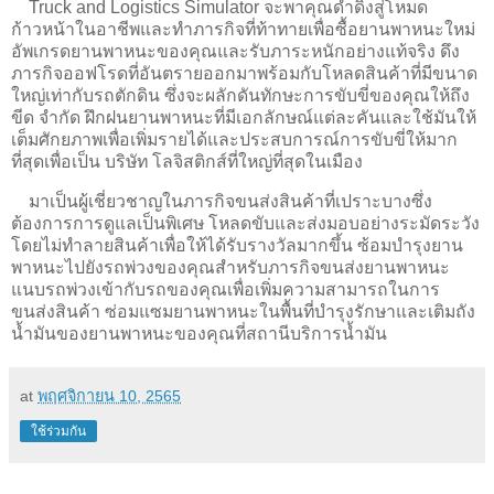
Truck and Logistics Simulator จะพาคุณดำดิ่งสู่โหมด
ก้าวหน้าในอาชีพและทำภารกิจที่ท้าทายเพื่อซื้อยานพาหนะใหม่
อัพเกรดยานพาหนะของคุณและรับภาระหนักอย่างแท้จริง ดึง
ภารกิจออฟโรดที่อันตรายออกมาพร้อมกับโหลดสินค้าที่มีขนาด
ใหญ่เท่ากับรถตักดิน ซึ่งจะผลักดันทักษะการขับขี่ของคุณให้ถึง
ขีด จำกัด ฝึกฝนยานพาหนะที่มีเอกลักษณ์แต่ละคันและใช้มันให้
เต็มศักยภาพเพื่อเพิ่มรายได้และประสบการณ์การขับขี่ให้มาก
ที่สุดเพื่อเป็น บริษัท โลจิสติกส์ที่ใหญ่ที่สุดในเมือง
มาเป็นผู้เชี่ยวชาญในภารกิจขนส่งสินค้าที่เปราะบางซึ่ง
ต้องการการดูแลเป็นพิเศษ โหลดขับและส่งมอบอย่างระมัดระวัง
โดยไม่ทำลายสินค้าเพื่อให้ได้รับรางวัลมากขึ้น ซ้อมบำรุงยาน
พาหนะไปยังรถพ่วงของคุณสำหรับภารกิจขนส่งยานพาหนะ
แนบรถพ่วงเข้ากับรถของคุณเพื่อเพิ่มความสามารถในการ
ขนส่งสินค้า ซ่อมแซมยานพาหนะในพื้นที่บำรุงรักษาและเติมถัง
น้ำมันของยานพาหนะของคุณที่สถานีบริการน้ำมัน
at
พฤศจิกายน 10, 2565
ใช้ร่วมกัน