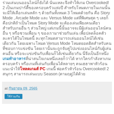
ร่วมเล่นบนออนไลน์ก็ยังได้ นั่นแหละจึงทำให้เกม Overcooked!
2 เป็นเกมปาร์ตี้ของครอบครัวแห่งปี สำหรับโหมดภายในเกมนั้น
จะมีให้เลือกเล่นหลัก ๆ ด้วยกันทั้งหมด 3 โหมดด้วยกัน คือ Story
Mode , Arcade Mode และ Versus Mode แต่ที่พิเศษสุด ๆ เลยก็
คือปกติถ้าเป็นโหมด Story Mode จะต้องเล่นเพียงคนเดียว
สำหรับเกมอื่น ๆ ส่วนใหญ่ แต่เกมนี้นั้นอาจจะมีผู้เล่นออนไลน์คน
อื่น ๆ หรือชวนเพื่อน ๆ ของเรามาช่วยกันเล่น เพื่อปลดล็อคตัว
ละครได้ในโหมดนี้ ละทุกโหมดสามารถเล่นออนไลน์ได้เช่น
เดียวกัน โดยเฉพาะโหมด Versus Mode โหมดยอดฮิตสำหรับคน
ที่ชอบการแข่งขัน โดยเรานั้นจะถูกจับคู่ไปแข่งออนไลน์กับผู้เล่น
คนอื่น หรือจะแข่งขันกับเพื่อนก็ได้เช่นเดียวกัน นี่จึงเป็นอีกหนึ่ง
เกมทำอาหาร
ที่น่าสนใจเกมหนึ่งเลยก็ว่าได้ หากใครกำลังหาเกม
ครอบครัว หรือเกมที่เล่นกับเพื่อนได้หลายๆ คนเฮฮาพาหัวร้อน
แนะนำให้
โหลดเกมส์ PC
เกมนี้ พ่อครัวหัวร้อน Overcooked! 2
สนุกๆ สามารถเล่นแบบ Season (ตามฤดู)ได้ด้วย
at
กันยายน 09, 2565
ใช้ร่วมกัน