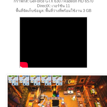
กราฟิกส์: GeForce GTX 630 / Radeon HD 6570
DirectX: เวอร์ชัน 11
พื้นที่จัดเก็บข้อมูล: พื้นที่ว่างที่พร้อมใช้งาน 3 GB