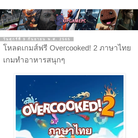
วันศุกร์ที่ 9 กันยายน พ.ศ. 2565
โหลดเกมส์ฟรี Overcooked! 2 ภาษาไทย
เกมทำอาหารสนุกๆ