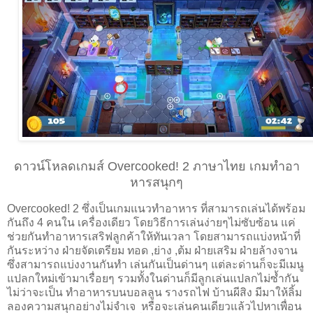
ดาวน์โหลดเกมส์ Overcooked! 2 ภาษาไทย เกมทำอา
หารสนุกๆ
Overcooked! 2 ซึ่งเป็นเกมแนวทำอาหาร ที่สามารถเล่นได้พร้อม
กันถึง 4 คนใน เครื่องเดียว โดยวิธีการเล่นง่ายๆไม่ซับซ้อน แค่
ช่วยกันทำอาหารเสริฟลูกค้าให้ทันเวลา โดยสามารถแบ่งหน้าที่
กันระหว่าง ฝ่ายจัดเตรียม ทอด ,ย่าง ,ต้ม ฝ่ายเสริม ฝ่ายล้างจาน
ซึ่งสามารถแบ่งงานกันทำ เล่นกันเป็นด่านๆ แต่ละด่านก็จะมีเมนู
แปลกใหม่เข้ามาเรื่อยๆ รวมทั้งในด่านก็มีลูกเล่นแปลกไม่ซ้ำกัน
ไม่ว่าจะเป็น ทำอาหารบนบอลลูน รางรถไฟ บ้านผีสิง มีมาให้ลิ้ม
ลองความสนุกอย่างไม่จำเจ หรือจะเล่นคนเดียวแล้วไปหาเพื่อน