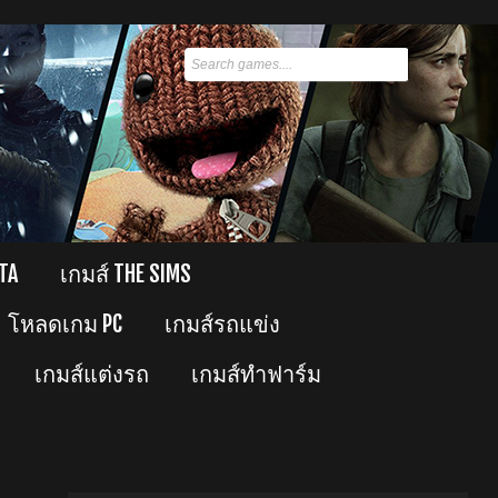
TA
เกมส์ THE SIMS
โหลดเกม PC
เกมส์รถแข่ง
เกมส์แต่งรถ
เกมส์ทำฟาร์ม