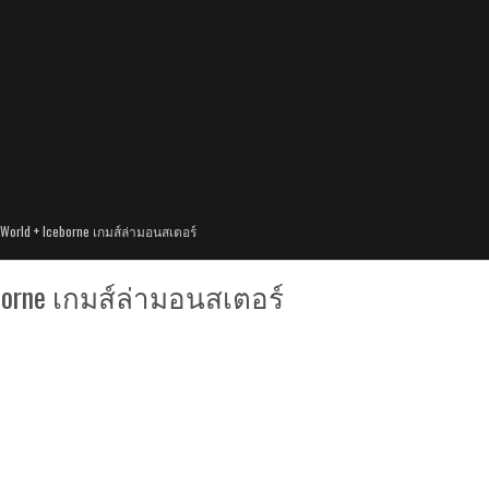
World + Iceborne เกมส์ล่ามอนสเตอร์
eborne เกมส์ล่ามอนสเตอร์