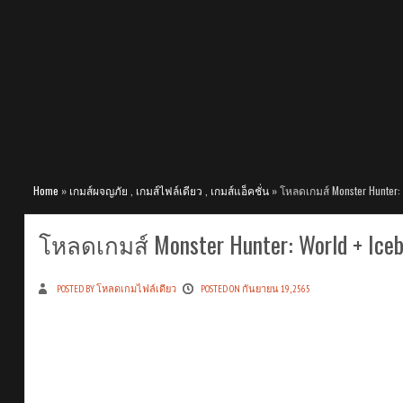
Home
»
เกมส์ผจญภัย
,
เกมส์ไฟล์เดียว
,
เกมส์แอ็คชั่น
» โหลดเกมส์ Monster Hunter: 
โหลดเกมส์ Monster Hunter: World + Ic
POSTED BY โหลดเกมไฟล์เดียว
POSTED ON กันยายน 19, 2565