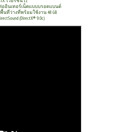
ctX: เวอร์ชัน 11
อมต่ออินเทอร์เน็ตแบบบรอดแบนด์
: พื้นที่ว่างที่พร้อมใช้งาน 48 GB
irectSound (DirectX® 9.0c)