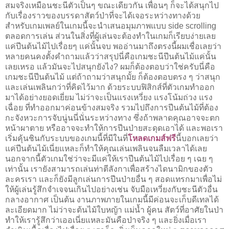
สมจริงเหมือนชะนีตัวเป็นๆ ขณะเดียวกัน เพื่อนๆ ก็จะได้สนุกไป
กับเรื่องราวของบรรดาสัตว์ป่าที่จะได้เจอระหว่างทางด้วย
สำหรับเกมเพลย์ในเกมนี้จะนำเสนอมุมภาพแบบ side scrolling
ตลอดการเล่น ส่วนในสิ่งที่ผู้เล่นจะต้องทำในเกมก็เรียบง่ายเลย
แค่ปีนต้นไม้ไปเรื่อยๆ แค่นั้นจบ พออ่านมาถึงตรงนี้ผมเชื่อเลยว่า
หลายคนคงตั้งคำถามแล้วว่าสรุปนี่คือเกมชะนีปีนต้นไม้แค่นั้น
เลยเหรอ แล้วมันจะไปสนุกยังไง? ผมก็ต้องตอบว่าใช่ครับนี่คือ
เกมชะนีปีนต้นไม้ แต่ถ้าถามว่าสนุกมั้ย ก็ต้องตอบตรง ๆ ว่าสนุก
และเล่นเพลินกว่าที่คิดไว้มาก ด้วยระบบฟิสิกส์ที่ตัวเกมทำออก
มาได้อย่างยอดเยี่ยม ไม่ว่าจะเป็นแรงเหวี่ยง แรงโน้มถ่วง แรง
เฉื่อย ที่ทำออกมาค่อนข้างสมจริง รวมไปถึงการปีนต้นไม้ที่ต้อง
กะจังหวะการจับนู่นนี่นั่นระหว่างทาง ซึ่งถ้าพลาดคุณอาจจะตก
หน้าผาตาย หรืออาจจะทำให้การปีนป่ายสะดุดเอาได้ และพอเรา
เริ่มคุ้นชินกับระบบของเกมนี้ที่มีในที่
โหลดเกมส์ฟรี
นี้บอกเลยว่า
แค่ปีนต้นไม้เนี่ยแหละก็ทำให้คุณเล่นเพลินจนลืมเวลาได้เลย
นอกจากนี้ตัวเกมใช่ว่าจะมีแค่ให้เราปีนต้นไม้ไปเรื่อย ๆ เฉย ๆ
เท่านั้น เรายังสามารถเล่นท่าตีลังกาเพื่อสร้างไดนามิกของตัว
ละครเรา และก็ยังมีลูกเล่นการปีนป่ายอื่น ๆ สอดแทรกมาเพื่อไม่
ให้ผู้เล่นรู้สึกจำเจจนเกินไปอย่างเช่น จับมือเหวี่ยงกับชะนีตัวอื่น
กลางอากาศ เป็นต้น งานภาพภายในเกมนี้มีค่อนจะเก็บดีเทลได้
ละเอียดมาก ไม่ว่าจะต้นไม้ใบหญ้า แม่น้ำ ผู้คน สัตว์ที่อาศัยในป่า
ทำให้เรารู้สึกว่าเออเนี่ยแหละมันคือป่าจริง ๆ และยิ่งเมื่อเรา