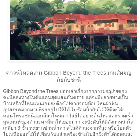
ดาวน์โหลดเกม Gibbon Beyond the Trees เกมส์ผจญ
ภัยกับชะนี
Gibbon Beyond the Trees บอกเล่าเรื่องราวการผจญภัยของ
ชะนีหลงทางในดินแดนสุดแสนอันตราย แต่จะมีปลายทางเป็น
บ้านหรือที่ไหนแฟนเกมจะต้องไปช่วยจอมห้อยโหนฝ่าฟัน
อุปสรรคมากมายที่รออยู่ไปให้ได้ ไปซ้อมนิ้วกันไว้ให้ดีจะได้
คอนโทรลชะนีออกลีลาโหนเถาวัลย์ได้อย่างลื่นไหลและรวดเร็ว
มูฟเมนท์ของตัวละครมีมาให้เยอะมาก จะบังคับให้ตีลังกาหน้าใส่
เกลียว 3 ชั้่น ทะยานข้ามน้ำตก สไลด์ตัวลงจากที่สูง หรือโยนตัว
ไปเหนือยอดไม้ให้เพื่อนรับแล้วเหวี่ยงข้ามไปอีกฝั่งทำได้หมดและ