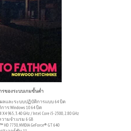
ารของระบบเกมขั้นต่ำ
ลและระบบปฏิบัติการแบบ 64 บิต
การ:Windows 10 64 บิต
65, 3.40 GHz / Intel Core i5-2300, 2.80 GHz
ความจำ:แรม 6 GB
 HD 7730, NVIDIA GeForce® GT 640
ectX:เวอร์ชัน 11