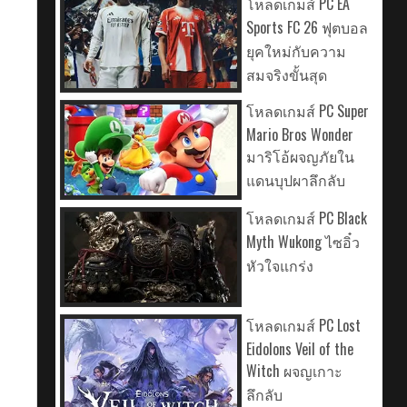
โหลดเกมส์ PC EA
Sports FC 26 ฟุตบอล
ยุคใหม่กับความ
สมจริงขั้นสุด
โหลดเกมส์ PC Super
Mario Bros Wonder
มาริโอ้ผจญภัยใน
แดนบุปผาลึกลับ
โหลดเกมส์ PC Black
Myth Wukong ไซอิ๋ว
หัวใจแกร่ง
โหลดเกมส์ PC Lost
Eidolons Veil of the
Witch ผจญเกาะ
ลึกลับ