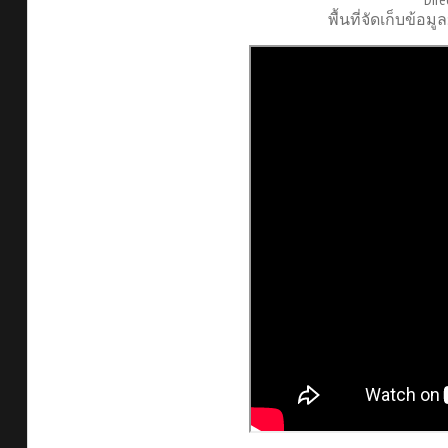
พื้นที่จัดเก็บข้อมู