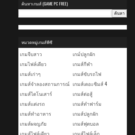
ค้นหาเกมส์ (GAME PC FREE)
หมวดหมู่เกมส์พีซี
เกมจีบสาว
เกม์ปลูกผัก
เกมไฟล์เดียว
เกมส์กีฬา
เกมส์เก่าๆ
เกมส์ขับรถไฟ
เกมส์จำลองสถานการณ์
เกมส์เดอะซิมส์ 4
เกมส์ไดโนเสาร์
เกมส์ต่อสู้
เกมส์แต่งรถ
เกมส์ทำฟาร์ม
เกมส์ทำอาหาร
เกมส์ปลูกผัก
เกมส์ผจญภัย
เกมส์ฟุตบอล
เกมส์ไฟล์เดียว
เกมส์ไฟล์เล็ก