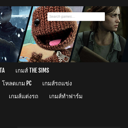
TA
เกมส์ THE SIMS
โหลดเกม PC
เกมส์รถแข่ง
เกมส์แต่งรถ
เกมส์ทำฟาร์ม