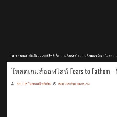
Home
»
เกมส์ไฟล์เดียว
,
เกมส์ไฟล์เล็ก
,
เกมส์สเปคต่ำ
,
เกมส์สยองขวัญ
» โหลดเกมส์
โหลดเกมส์ออฟไลน์ Fears to Fathom - No
POSTED BY โหลดเกมไฟล์เดียว
POSTED ON กันยายน 04, 2565