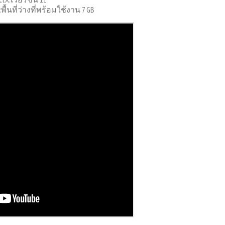
ล:พื้นที่ว่างที่พร้อมใช้งาน 7 GB