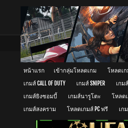
หน้าแรก
เข้ากลุ่มโหลดเกม
โหลดเก
เกมส์ CALL OF DUTY
เกมส์ SNIPER
เกมส
เกมส์ยิงซอมบี้
เกมส์นารูโตะ
โหลดเก
เกมส์สงคราม
โหลดเกมส์ PC ฟรี
เกม