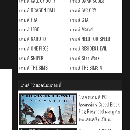
เกมส์ CALL OF DUTY
เกมส์ DARK SOULS
เกมส์ DRAGON BALL
เกมส์ FAR CRY
เกมส์ FIFA
เกมส์ GTA
เกมส์ LEGO
เกมส์ Marvel
เกมส์ NARUTO
เกมส์ NEED FOR SPEED
เกมส์ ONE PIECE
เกมส์ RESIDENT EVIL
เกมส์ SNIPER
เกมส์ Star Wars
เกมส์ THE SIMS
เกมส์ THE SIMS 4
เกมส์ PC ยอดนิยมตอนนี้
โหลดเกมส์ PC
Assassin’s Creed Black
Flag Resynced ผจญภัย
ทะเลแคริบเบียน