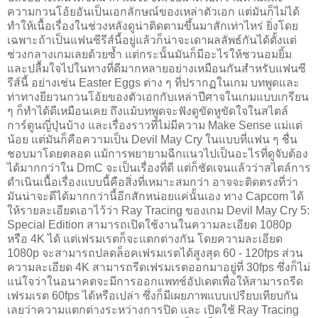
ความกวนโอ้ยอันเป็นเอกลักษณ์ของเหล่าตัวเอก แต่มันก็ไม่ได้
ทำให้เนื้อเรื่องในช่วงหลังดูน่าติดตามขึ้นมาสักเท่าไหร่ ยิ่งโดย
เฉพาะถ้าเป็นแฟนซีรีส์นี้อยู่แล้วก็น่าจะเดาผลลัพธ์กันได้ตั้งแต่
ช่วงกลางเกมเลยด้วยซ้ำ แต่กระนั้นมันก็มีอะไรให้ชวนอมยิ้ม
และปลื้มใจไปในทางที่ดีมากหลายอย่างเหมือนกันสำหรับแฟนซี
รีส์นี้ อย่างเช่น Easter Eggs ต่าง ๆ ที่ปรากฏในเกม บทพูดและ
ท่าทางยียวนกวนโอ้ยของตัวเอกกับเหล่าปีศาจในเกมแบบเกรียน
ๆ ก็ทำได้ดีเหมือนเคย​ ถึงแม้บทพูดจะฟังดูขัดหูขัดใจในสไตล์
การ์ตูนญี่ปุ่นบ้าง และเรื่องราวที่ไม่มีความ Make Sense แม่แต่
น้อย แต่มันก็คือความเป็น Devil May Cry ในแบบที่แฟน ๆ ชื่น
ชอบมาโดยตลอด แม้การพยายามฉีกแนวไปเป็นอะไรที่ดูจับต้อง
ได้มากกว่าใน DmC จะเป็นเรื่องที่ดี แต่ก็ชัดเจนแล้วว่าสไตล์การ
ดำเนินเนื้อเรื่องแบบนี้คือสิ่งที่เหมาะสมกว่า อาจจะติดตรงที่ว่า
มันน่าจะดีได้มากกว่านี้อีกสักหน่อยแค่นั้นเอง ทาง Capcom ได้
ให้รายละเอียดเอาไว้ว่า Ray Tracing ของเกม Devil May Cry 5:
Special Edition สามารถเปิดใช้งานในความละเอียด 1080p
หรือ 4K ได้ แต่เฟรมเรตก็จะแตกต่างกัน โดยความละเอียด
1080p จะสามารถปลดล็อคเฟรมเรตได้สูงสุด 60 - 120fps ส่วน
ความละเอียด 4K สามารถรีดเฟรมเรตออกมาอยู่ที่ 30fps ซึ่งก็ไม่
แน่ใจว่าในอนาคตจะมีการออกแพทช์อัปเดตเพื่อให้สามารถรีด
เฟรมเรต 60fps ได้หรือเปล่า ซึ่งก็มีเผยภาพแบบเปรียบเทียบกัน
เลยว่าความแตกต่างระหว่างการปิด และ เปิดใช้ Ray Tracing