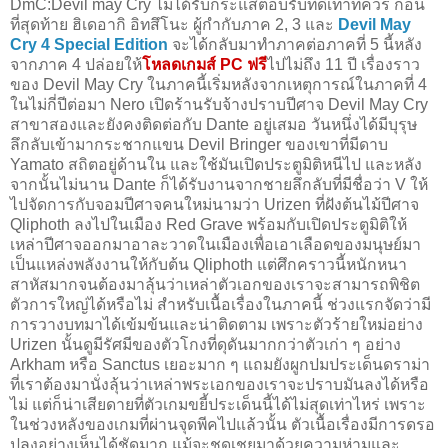
DmC:Devil may Cry ไม่ได้รับกระแสตอบรับที่ดีเท่าที่ควร ก่อน
ที่สุดท้าย ฮิเดอากิ อิทสึโนะ ผู้กำกับภาค 2, 3 และ
Devil May
Cry 4 Special Edition
จะได้กลับมาทำภาคต่อภาคที่ 5 นี้หลัง
จากภาค 4 ปล่อยให้
โหลดเกมส์ PC ฟรี
ไปไม่ถึง 11 ปี เรื่องราว
ของ Devil May Cry ในภาคนี้เริ่มหลังจากเหตุการณ์ในภาคที่ 4
ในไม่กี่ปีต่อมา Nero เปิดร้านรับจ้างปราบปีศาจ Devil May Cry
สาขาสองและยังคงติดต่อกับ Dante อยู่เสมอ วันหนึ่งได้มีบุรุษ
ลึกลับเข้ามากระชากแขน Devil Bringer ของเขาที่มีดาบ
Yamato สถิตอยู่ด้านใน และใช้มันเปิดประตูมิติหนีไป และหลัง
จากนั้นไม่นาน Dante ก็ได้รับงานจากชายลึกลับที่มีชื่อว่า V ให้
ไปจัดการกับจอมปีศาจคนใหม่นามว่า Urizen ที่ฝังต้นไม้ปีศาจ
Qliphoth ลงไปในเมือง Red Grave พร้อมกับเปิดประตูมิติให้
เหล่าปีศาจออกมาอาละวาดในเมืองเพื่อเอาเลือดของมนุษย์มา
เป็นแหล่งพลังงานให้กับต้น Qliphoth แต่ศึกคราวนี้หนักหนา
สาหัสมากจนต้องมาลุ้นว่าเหล่าตัวเอกของเราจะสามารถพิชิต
ตัวการใหญ่ได้หรือไม่ สำหรับเนื้อเรื่องในภาคนี้ ช่วงแรกจัดว่ามี
การวางบทมาได้เข้มข้นและน่าติดตาม เพราะตัวร้ายใหม่อย่าง
Urizen นั้นดูมีรัศมีของตัวโกงที่ดุดันมากกว่าตัวเก่า ๆ อย่าง
Arkham หรือ Sanctus เยอะมาก ๆ แถมยังผูกปมประเด็นดราม่า
ที่เราต้องมานั่งลุ้นว่าเหล่าพระเอกของเราจะปราบมันลงได้หรือ
ไม่ แต่ก็น่าเสียดายที่ตัวเกมขยี้ประเด็นนี้ได้ไม่สุดเท่าไหร่ เพราะ
ในช่วงหลังของเกมที่ผ่านจุดพีคไปแล้วนั้น ตัวเนื้อเรื่องมีการดรอ
ปลงอย่างเห็นได้ชัดมาก แม้จะชดเชยมาด้วยความห่ามและ