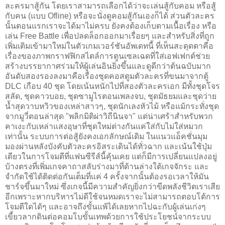
ละครมาสู้กัน โดยเราสามารถเลือกได้ว่าจะเล่นสู้กับคอม หรือสู้
กับคน (แบบ Ofline) หรือจะนั่งดูคอมสู้กันเองก็ได้ ส่วนตัวละคร
นั้นตอนแรกเราจะได้มาไม่ครบ ยังคงต้องเก็บตามเนื้อเรื่อง หรือ
เล่น Free Battle เพื่อปลดล็อกออกมาเรื่อยๆ และสำหรับสิ่งที่ถูก
เพิ่มเติมเข้ามาใหม่ในตัวเกมเวอร์ชันอัพเดทนี้ ที่เห็นสะดุดตาคือ
เรื่องของภาพกราฟฟิกสไตล์การตูนเซลเฉดที่ใส่เอฟเฟกต์ช่วย
สร้างบรรยากาศร่วมให้ผู้เล่นอินยิ่งขึ้นและดูดีกว่าต้นฉบับมาก
อันดับสองรองลงมาคือเรื่องชุดคอสตูมตัวละครที่ขนมาจากตู้
DLC เกือบ 40 ชุด โดยเน้นหนักไปที่สองตัวละครเอก มีทั้งชุดโจร
สลัด, ชุดคาวบอย, ชุดซามูไรตอนเพลงจบ, ชุดมัธยมและชุดว่าย
น้ำสุดวาบหวิวของเหล่าสาวๆ, ชุดนักเลงหัวไม้ หรือแม้กระทั่งชุด
จากมูวี่ตอนล่าสุด "พลิกมิติผ่าวิถีนินจา" แต่น่าเศร้าสำหรับพวก
คาเงะกับเหล่าแสงอุษาที่ชุดใหม่ต่างกันแค่ใส่กับไม่ใส่หมวก
เท่านั้น ระบบการต่อสู้ยังคงเอกลักษณ์เดิม ในแนวแอ็คชั่นมุม
มองผ่านหลังบังคับตัวละครอิสระเดินได้ทั่วฉาก และเน้นใช้ปุ่ม
เดียวในการโจมตีที่แฟนซีรีส์นี้คุ้นเคย แต่ก็มีการเปลี่ยนแปลงอยู่
บ้างตรงที่เพิ่มเกจคาถาสลับร่างมาที่ด้านล่างใต้เกจจักระ และ
จำกัดใช้ได้ติดต่อกันเต็มที่แค่ 4 ครั้งจากนั้นต้องรอเวลาให้มัน
ชาร์จขึ้นมาใหม่ ซึ่งเกจนี้มีความสำคัญยิ่งกว่าขีดพลังชีวิตเราเสีย
อีกเพราะหากบริหารไม่ดีใช้จนหมดเราจะไม่สามารถตอบโต้การ
โจมตีใดได้ๆ และอาจถึงขั้นแพ้ได้เลยหากไปฉะกับผู้เล่นเก่งๆ
เขี้ยวลากดินต่อคอมโบขั้นเทพด้วยการใช้ประโยชน์จากระบบ