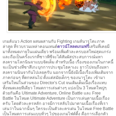
เกมส์แนว Action ผสมผสานกับ Fighting เกมส์นารูโตะภาค
ล่าสุด ที่รวบรวมเหล่าคอนเทนต์
ดาวน์โหลดเกมฟรี
เสริมที่เคยมี
มาทั้งหมดภายในแผ่นเดียว พร้อมเพิ่มตัวละครบอสใหม่สุดแกร่ง
และถือเป็นครั้งแรกที่ชาวพีซีจะได้สัมผัสประสบการณ์มหา
สงครามโลกนินจาแบบจัดเต็ม สำหรับเนื้อ เรื่องของเกมในภาคนี้
จะเป็นช่วงที่ซาสึเกะบุกการประชุมโฮคาเงะ ยาวไปจนถึงมหา
สงครามนินจากันไปเลยครับ นอกจากนี้ยังมีเนื้อเรื่องเพิ่มเติมจาก
ภาคก่อนๆ ที่ตกหล่นไป ตั้งแต่สมัยเด็กๆ ของนารูโตะ เข้ามา
เสริมใหม่ในส่วนของ Director's Cut จนเติมเต็มเนื้อเรื่องแทบ
ทั้งหมดเลยทีเดียว โหมดการเล่นต่างๆ แบ่งเป็น 3 โหมดใหญ่ๆ
ด้วยกันคือ Ultimate Adventure, Online Battle และ Free
Battle ในโหมด Ultimate Adventure เป็นการเล่นตามเนื้อเรื่อง
ครับ โดยตัวละครหลัก อาจมีการสลับไปมาตามเนื้อเรื่องที่เรา
เล่นว่าในฉากนั้นๆ ใครจะเป็นตัวละครเด่น ในโหมด Free Battle
เป็นโหมดการเล่นแบบทั่วๆ ไปของเกมไฟต์ติ้ง คือการเลือกตัว