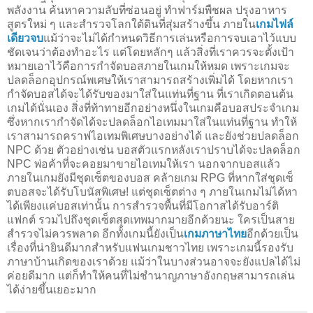
พลังงาน ค้นหาความลับที่ซ่อนอยู่ ทำฟาร์มพืชผล ปรุงอาหาร
สูตรใหม่ ๆ และสำรวจโลกใต้ดินที่สุ่มสร้างขึ้น ภายใน
เกมไฟล์
เดียวจบ
แม้ว่าจะไม่ได้กำหนดวิธีการเล่นหรือการจบเอาไว้แบบ
ชัดเจนว่าต้องทำอะไร แต่โดยหลักๆ แล้วสิ่งที่เราควรจะตั้งเป้า
หมายเอาไว้คือการกำจัดบอสภายในเกมให้หมด เพราะเกมจะ
ปลดล็อกอุปกรณ์พเศษให้เราสามารถสร้างเพิ่มได้ โดยหากเรา
กำจัดบอสได้จะได้รับของมาใส่ในแท่นที่ฐาน ที่เราเกิดตอนต้น
เกมได้นั่นเอง สิ่งที่ท้าทายอีกอย่างหนึ่งในเกมคือบอสประจำเกม
ซึ่งหากเรากำจัดได้จะปลดล็อกไอเทมมาใส่ในแท่นที่ฐาน ทำให้
เราสามารถคราฟไอเทมพิเศษบางอย่างได้ และยังช่วยปลดล็อก
NPC ด้วย ตัวอย่างเช่น บอสตัวแรกหลังเราปราบได้จะปลดล็อก
NPC พ่อค้าที่จะคอยมาขายไอเทมให้เรา นอกจากบอสแล้ว
ภายในเกมยังมีชุดเซ็ตของบอส คล้ายเกม RPG ที่หากใส่ชุดเซ็
ตบอสจะได้รับโบนัสพิเศษ! แต่ชุดเซ็ตต่าง ๆ ภายในเกมไม่ได้หา
ได้เพียงแค่บอสเท่านั้น การสำรวจพื้นที่มีโอกาสได้รับอาร์ติ
แฟกต์ รวมไปถึงชุดเซ็ตสุดเทพมากมายอีกด้วยนะ ใครเป็นสาย
สำรวจไม่ควรพลาด อีกทั้งเกมนี้ยังเป็น
เกมภาษาไทย
อีกด้วยเป็น
เรื่องที่น่ายินดีมากสำหรับแฟนเกมชาวไทย เพราะเกมนี้รองรับ
ภาษาบ้านเกิดของเราด้วย แม้ว่าในบางส่วนอาจจะยังแปลได้ไม่
ค่อยดีมาก แต่ก็ทำให้คนที่ไม่ชำนาญภาษาอังกฤษสามารถเล่น
ได้ง่ายขึ้นเยอะมาก