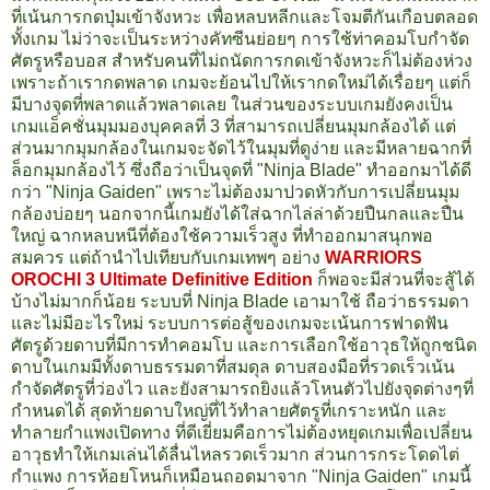
ที่เน้นการกดปุ่มเข้าจังหวะ เพื่อหลบหลีกและโจมตีกันเกือบตลอด
ทั้งเกม ไม่ว่าจะเป็นระหว่างคัทซีนย่อยๆ การใช้ท่าคอมโบกำจัด
ศัตรูหรือบอส สำหรับคนที่ไม่ถนัดการกดเข้าจังหวะก็ไม่ต้องห่วง
เพราะถ้าเรากดพลาด เกมจะย้อนไปให้เรากดใหม่ได้เรื่อยๆ แต่ก็
มีบางจุดที่พลาดแล้วพลาดเลย ในส่วนของระบบเกมยังคงเป็น
เกมแอ็คชั่นมุมมองบุคคลที่ 3 ที่สามารถเปลี่ยนมุมกล้องได้ แต่
ส่วนมากมุมกล้องในเกมจะจัดไว้ในมุมที่ดูง่าย และมีหลายฉากที่
ล็อกมุมกล้องไว้ ซึ่งถือว่าเป็นจุดที่ "Ninja Blade" ทำออกมาได้ดี
กว่า "Ninja Gaiden" เพราะไม่ต้องมาปวดหัวกับการเปลี่ยนมุม
กล้องบ่อยๆ นอกจากนี้เกมยังได้ใส่ฉากไล่ล่าด้วยปืนกลและปืน
ใหญ่ ฉากหลบหนีที่ต้องใช้ความเร็วสูง ที่ทำออกมาสนุกพอ
สมควร แต่ถ้านำไปเทียบกับเกมเทพๆ อย่าง
WARRIORS
OROCHI 3 Ultimate Definitive Edition
ก็พอจะมีส่วนที่จะสู้ได้
บ้างไม่มากก็น้อย ระบบที่ Ninja Blade เอามาใช้ ถือว่าธรรมดา
และไม่มีอะไรใหม่ ระบบการต่อสู้ของเกมจะเน้นการฟาดฟัน
ศัตรูด้วยดาบที่มีการทำคอมโบ และการเลือกใช้อาวุธให้ถูกชนิด
ดาบในเกมมีทั้งดาบธรรมดาที่สมดุล ดาบสองมือที่รวดเร็วเน้น
กำจัดศัตรูที่ว่องไว และยังสามารถยิงแล้วโหนตัวไปยังจุดต่างๆที่
กำหนดได้ สุดท้ายดาบใหญ่ที่ไว้ทำลายศัตรูที่เกราะหนัก และ
ทำลายกำแพงเปิดทาง ที่ดีเยี่ยมคือการไม่ต้องหยุดเกมเพื่อเปลี่ยน
อาวุธทำให้เกมเล่นได้ลื่นไหลรวดเร็วมาก ส่วนการกระโดดไต่
กำแพง การห้อยโหนก็เหมือนถอดมาจาก "Ninja Gaiden" เกมนี้