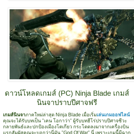
ดาวน์โหลดเกมส์ (PC)
Ninja Blade เกมส์
นินจาปราบปีศาจฟรี
เกมส์นินจา
ภาคใหม่ล่าสุด Ninja Blade เมื่อเริ่ม
เล่นเกมออฟไลน์
คุณจะได้รับบทเป็น "เคน โอกาว่า" ผู้รับบทฮีโร่ปราบปิศาจชีวะ
กลายพันธ์และปกป้องเมืองโตเกียว กระโดดลงมาจากเครื่องบิน
แรกสัมผัสคุณจะบอกว่านี่มัน "God Of War" นี่ เพราะเกมนี้มีฉาก