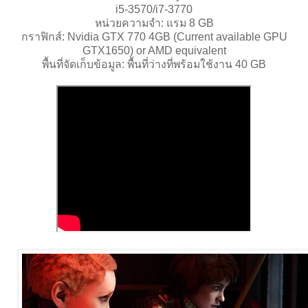
i5-3570/i7-3770
หน่วยความจำ: แรม 8 GB
กราฟิกส์: Nvidia GTX 770 4GB (Current available GPU
GTX1650) or AMD equivalent
พื้นที่จัดเก็บข้อมูล: พื้นที่ว่างที่พร้อมใช้งาน 40 GB