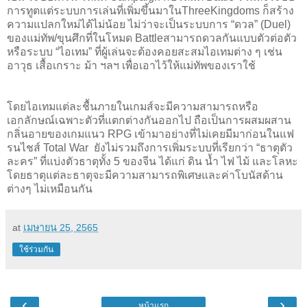
การทูตแต่ระบบการเล่นที่เพิ่มขึ้นมาในThreeKingdoms ก็สร้าง
ความแปลกใหม่ได้ไม่น้อย ไม่ว่าจะเป็นระบบการ “ดวล” (Duel)
ของแม่ทัพ/ขุนศึกที่ในโหมด Battleสามารถดวลกันแบบตัวต่อตัว
หรือระบบ “ไอเทม” ที่ผู้เล่นจะต้องคอยสะสมไอเทมต่าง ๆ เช่น
อาวุธ เสื้อเกราะ ม้า ฯลฯ เพื่อเอาไว้ให้แม่ทัพของเราใช้
โดยไอเทมแต่ละชื้นภายในเกมส์จะมีความสามารถหรือ
เอกลักษณ์เฉพาะตัวที่แตกต่างกันออกไป ถือเป็นการผสมผสาน
กลิ่นอายของเกมแนว RPG เข้ามาอย่างที่ไม่เคยมีมาก่อนในแฟ
รนไชส์ Total War ยังไม่รวมถึงการเพิ่มระบบที่เรียกว่า “ธาตุตัว
ละคร” ที่แบ่งตัวธาตุทั้ง 5 ของจีน ได้แก่ ดิน น้ำ ไฟ ไม้ และโลหะ
โดยธาตุแต่ละธาตุจะมีความสามารถพิเศษและค่าโบนัสด้าน
ต่างๆ ไม่เหมือนกัน
at
เมษายน 25, 2565
ใช้ร่วมกัน
‹
›
หน้าแรก