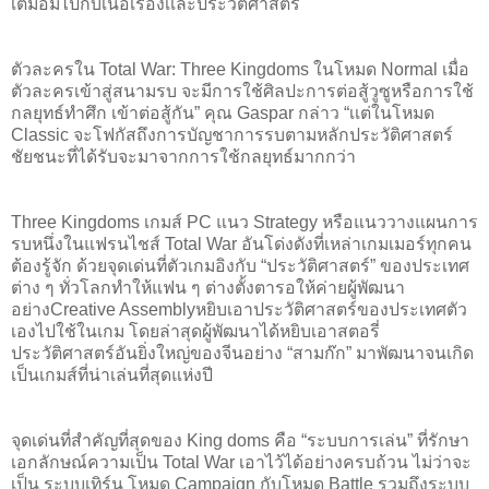
เต็มอิ่มไปกับเนื้อเรื่องเเละประวัติศาสตร์
ตัวละครใน Total War: Three Kingdoms ในโหมด Normal เมื่อ
ตัวละครเข้าสู่สนามรบ จะมีการใช้ศิลปะการต่อสู้วูซูหรือการใช้
กลยุทธ์ทำศึก เข้าต่อสู้กัน” คุณ Gaspar กล่าว “เเต่ในโหมด
Classic จะโฟกัสถึงการบัญชาการรบตามหลักประวัติศาสตร์
ชัยชนะที่ได้รับจะมาจากการใช้กลยุทธ์มากกว่า
Three Kingdoms เกมส์ PC แนว Strategy หรือแนววางแผนการ
รบหนึ่งในแฟรนไชส์ Total War อันโด่งดังที่เหล่าเกมเมอร์ทุกคน
ต้องรู้จัก ด้วยจุดเด่นที่ตัวเกมอิงกับ “ประวัติศาสตร์” ของประเทศ
ต่าง ๆ ทั่วโลกทำให้แฟน ๆ ต่างตั้งตารอให้ค่ายผู้พัฒนา
อย่างCreative Assemblyหยิบเอาประวัติศาสตร์ของประเทศตัว
เองไปใช้ในเกม โดยล่าสุดผู้พัฒนาได้หยิบเอาสตอรี่
ประวัติศาสตร์อันยิ่งใหญ่ของจีนอย่าง “สามก๊ก” มาพัฒนาจนเกิด
เป็นเกมส์ที่น่าเล่นที่สุดแห่งปี
จุดเด่นที่สำคัญที่สุดของ King doms คือ “ระบบการเล่น” ที่รักษา
เอกลักษณ์ความเป็น Total War เอาไว้ได้อย่างครบถ้วน ไม่ว่าจะ
เป็น ระบบเทิร์น โหมด Campaign กับโหมด Battle รวมถึงระบบ