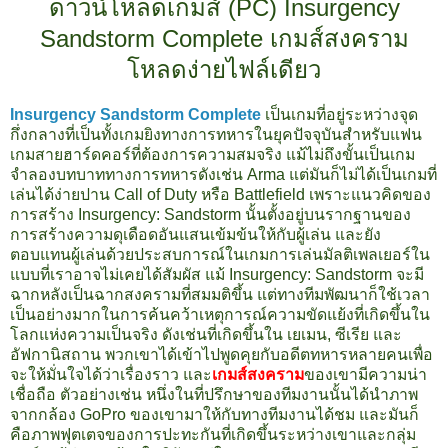
ดาวน์โหลดเกมส์ (PC) Insurgency
Sandstorm Complete เกมส์สงคราม
โหลดง่ายไฟล์เดียว
Insurgency Sandstorm Complete
เป็นเกมที่อยู่ระหว่างจุด
กึ่งกลางที่เป็นทั้งเกมยิงทางการทหารในยุคปัจจุบันสำหรับแฟน
เกมสายฮาร์ดคอร์ที่ต้องการความสมจริง แม้ไม่ถึงขั้นเป็นเกม
จำลองบทบาททางการทหารดังเช่น Arma แต่มันก็ไม่ได้เป็นเกมที่
เล่นได้ง่ายปาน Call of Duty หรือ Battlefield เพราะแนวคิดของ
การสร้าง Insurgency: Sandstorm นั้นตั้งอยู่บนรากฐานของ
การสร้างความดุเดือดอันแสนเข้มข้นให้กับผู้เล่น และยัง
ตอบแทนผู้เล่นด้วยประสบการณ์ในเกมการเล่นมัลติเพลเยอร์ใน
แบบที่เราอาจไม่เคยได้สัมผัส
แม้ Insurgency: Sandstorm จะมี
ฉากหลังเป็นฉากสงครามที่สมมติขึ้น แต่ทางทีมพัฒนาก็ใช้เวลา
เป็นอย่างมากในการค้นคว้าเหตุการณ์ความขัดแย้งที่เกิดขึ้นใน
โลกแห่งความเป็นจริง ดังเช่นที่เกิดขึ้นใน เยเมน, ซีเรีย และ
อัฟกานิสถาน พวกเขาได้เข้าไปพูดคุยกับอดีตทหารหลายคนเพื่อ
จะให้มั่นใจได้ว่าเรื่องราว และ
เกมส์สงคราม
ของเขามีความน่า
เชื่อถือ ตัวอย่างเช่น หนึ่งในที่ปรึกษาของทีมงานนั้นได้นำภาพ
จากกล้อง GoPro ของเขามาให้กับทางทีมงานได้ชม และมันก็
คือภาพฟุตเตจของการปะทะกันที่เกิดขึ้นระหว่างเขาและกลุ่ม