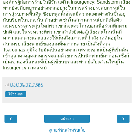
องค์กรผู้ก่อการร้ายในอิรัก
แต่ใน Insurgency: Sandstorm เสียง
พากย์จะมีบทบาทอย่างมากอย่างในการสร้างประสบการณ์ใน
การสู้รบภาคพื้นดิน ซึ่งบทพูดนั้นก็จะมีความแตกต่างกันขึ้นอยู่
กับบริบทในขณะนั้น ตัวอย่างเช่นในสถานการณ์ปกติเมื่อตัว
ละครบรรจุกระสุนใหม่พวกเขาก็จะตะโกนบอกเพื่อร่วมทีมตาม
ปกติ และในระหว่างที่พวกเขากำลังยิงต่อสู้เสียงตะโกนนั้นมี
ความแตกต่างและแสดงให้เห็นถึงสภาวะที่กำลังกดดันอยู่ใน
สนามรบ
เสียงพากย์ของเกมที่หลากหลาย เป็นสิ่งที่คุณ
Tsarouhas ภูมิใจกับมันเป็นอย่างมาก เพราะเขาก็เป็นผู้ที่เริ่มต้น
เข้าสู่แวดวงอุตสาหกรรมเกมด้วยการเป็นนักพากย์มาก่อน (ซึ่งก็
เป็นเขาเองนี่แหละที่เป็นผู้เขียนบทและพากย์เสียงส่วนใหญ่ใน
Insurgency ภาคแรก)
at
เมษายน 17, 2565
ใช้ร่วมกัน
‹
›
หน้าแรก
ดูเวอร์ชันสำหรับเว็บ