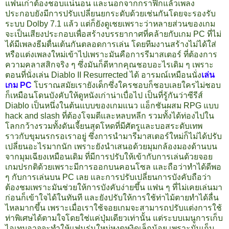
แฟนเก่าต้องชอบแน่นอน และนอกจากกราฟิกแล้วเพลง
ประกอบยังมีการปรับเปลี่ยนยกระดับด้วยเช่นกันโดยจะรองรับ
ระบบ Dolby 7.1 แล้ว แต่ก็ยังดูเชยเพราะว่าหลายส่วนของเกม
จะเป็นเสียงประกอบเพื่อสร้างบรรยากาศที่คล้ายกับเกม PC ที่ไม่
ได้มีเพลงธีมตื่นเต้นกันตลอดการเล่น โดยทีมงานสร้างไม่ได้ใส่
หรือแต่งเพลงใหม่เข้าไปเพราะมันคือการรีมาสเตอร์ ที่ต้องการ
ความคลาสสิกจริง ๆ ซึ่งมันก็ดีหากคุณชอบอะไรเดิม ๆ เพราะ
ตอนที่นั่งเล่น Diablo II Resurrected ได้ อารมณ์เหมือนนั่ง
เล่น
เกม PC
โบราณสมัยเรายังเด็กซึ่งใครชอบก็ชอบเลยใครไม่ชอบ
ก็เหมือนโดนบังคับให้ดูหนังเก่าน่าเบื่อไป เป็นที่รู้กันว่าซีรีส์
Diablo เป็นหนึ่งในต้นแบบของเกมแนว แอ็กชันผสม RPG แบบ
hack and slash ที่ต้องโจมตีและหลบหลีก รวมทั้งได้ท่องไปใน
โลกกว้างรวมทั้งดันเจี้ยนสุดโหดที่มีศัตรูและบอสระดับเทพ
ราวกับขุมนรกรอเราอยู่ ซึ่งการนำมารีมาสเตอร์ใหม่ก็ไม่ได้ปรับ
เปลี่ยนอะไรมากนัก เพราะยังนำเสนอด้วยมุมกล้องมองด้านบน
จากมุมเฉียงเหมือนเดิม ที่มีการปรับให้เข้ากับการเล่นด้วยจอย
เกมปรกติด้วยเพราะมีการออกบนคอนโซล และถือว่าทำได้ดีพอ
ๆ กับการเล่นบน PC เลย และการปรับเปลี่ยนการบังคับถือว่า
ต้องชมเพราะมันช่วยให้การบังคับง่ายขึ้น แฟน ๆ ที่ไม่เคยเล่นมา
ก่อนก็เข้าใจได้ในทันที และยังปรับให้การใช้ท่าไม้ตายทำได้ลื่น
ไหลมากขึ้น เพราะเมื่อเราใช้จอยเกมจะสามารถปรับแต่งการใช้
ท่าพิเศษได้ตามใจโดยใช่แค่ปุ่มเดียวเท่านั้น แต่ระบบเมนูการเก็บ
ไอเทมอาจจะทำให้แฟนรุ่นใหม่หงุดหงิดเล็กน้อย เพราะมันเก็บ