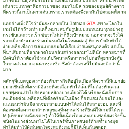
มากขึ้นตามยุคสมัยไม่ได้มานั่งสแกนทั้งเกมแบบภาคก่อน ที่โดด
เด่นกระแทกตาคือการมาของ แบทโมบิล รถของมนุษย์ค้างคาว
ที่คราวนี้มาเป็นดาวเด่นเพราะเราจะต้องพึ่งพามันไปตลอดทั้งเกม
แต่อย่างเพิ่งดีใจว่ามันจะกลายเป็น Batman
GTA
เพราะโลกใน
เกมไม่ได้กว้างเท่า แต่ก็เหมาะสมกับรูปแบบแบทแมน ทุกอย่างดู
กระชับและรวดเร็ว ขับรถไม่น่าก็ถึงเป้าหมาย นอกจากจะวิ่งได้
รอบเมืองยังแปลงร่างเป็นรถถังในโหมดต่อสู้ ที่การบังคับทำได้
ง่ายเหลือเชื่อการเล่นแบบเกมยิงที่เรียบง่ายแต่สนุกลงตัว แต่เป็น
ที่น่าเสียดายที่ฉากผาดโผนกลับสร้างออกมาไม่ดีนัก หลายฉากที่
บังคับให้เราต้องใช้รถแก้ปริศนาหรือหาทางไปต่อที่ดูยากบังคับ
ในบางส่วนยากจนน่าหงุดหงิด ซึ่งถ้าตัดตรงนี้ไปมันจะดีกว่านี้
มาก
หลักๆพี่แบทของเราต้องทำภารกิจที่อยู่ในเมือง ที่คราวนี้มีแยกย่อ
ยมากขึนอีกทั้งเรามีอิสระที่จะเลือกทำได้เต็มที่ไม่ต้องทำเควส
ย่อยพุ่งชนเป้าไปยังหมายหลักอย่างเดียวก็ได้ หรือจะนั่งเก็บราย
ละเอียดช่วยเหลือคนที่เดือดร้อนในเมือง ก็อตแฮม ก็ย่อมได้และ
แน่นอนว่ามันมีฉากจบหลายแบบทำให้เล่นได้หลายรอบ และที่
ต้องชมคือความกล้าหาญของทีมงานสร้างที่ยินดีให้เกมนี้ได้เรต
M (เทียบเท่าหนังเรต R) ทำให้ทั้งเนื้อเรื่องและเกมเพลย์สมจริงขึ้น
ชนิดในบางส่วนหาไม่ได้ในเวอร์ชั่นภาพยนตร์ด้วยซ้ำบางมุข
ทำให้มุทำให้ผู้เล่นตกใจจะสะดุ้งเลยก็มีให้เห็นกันตลอด