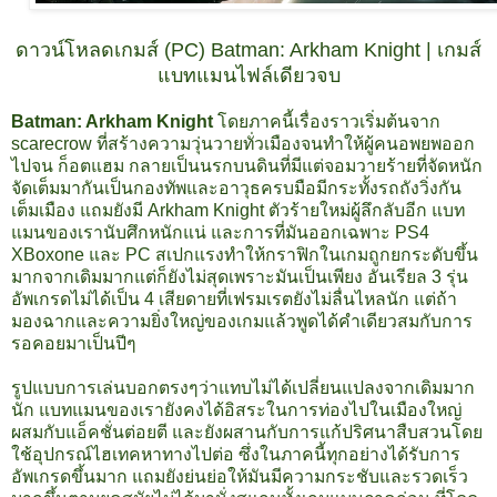
ดาวน์โหลดเกมส์ (PC) Batman: Arkham Knight | เกมส์
แบทแมนไฟล์เดียวจบ
Batman: Arkham Knight
โดยภาคนี้เรื่องราวเริ่มต้นจาก
scarecrow ที่สร้างความวุ่นวายทั่วเมืองจนทำให้ผู้คนอพยพออก
ไปจน ก็อตแฮม กลายเป็นนรกบนดินที่มีแต่จอมวายร้ายที่จัดหนัก
จัดเต็มมากันเป็นกองทัพและอาวุธครบมือมีกระทั้งรถถังวิ่งกัน
เต็มเมือง แถมยังมี Arkham Knight ตัวร้ายใหม่ผู้ลึกลับอีก แบท
แมนของเรานับศึกหนักแน่ และการที่มันออกเฉพาะ PS4
XBoxone และ PC สเปกแรงทำให้กราฟิกในเกมถูกยกระดับขึ้น
มากจากเดิมมากแต่ก็ยังไม่สุดเพราะมันเป็นเพียง อันเรียล 3 รุ่น
อัพเกรดไม่ได้เป็น 4 เสียดายที่เฟรมเรตยังไม่ลื่นไหลนัก แต่ถ้า
มองฉากและความยิ่งใหญ่ของเกมแล้วพูดได้คำเดียวสมกับการ
รอคอยมาเป็นปีๆ
รูปแบบการเล่นบอกตรงๆว่าแทบไม่ได้เปลี่ยนแปลงจากเดิมมาก
นัก แบทแมนของเรายังคงได้อิสระในการท่องไปในเมืองใหญ่
ผสมกับแอ็คชั่นต่อยตี และยังผสานกับการแก้ปริศนาสืบสวนโดย
ใช้อุปกรณ์ไฮเทคหาทางไปต่อ ซึ่งในภาคนี้ทุกอย่างได้รับการ
อัพเกรดขึ้นมาก แถมยังย่นย่อให้มันมีความกระชับและรวดเร็ว