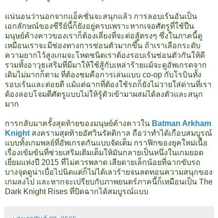
แน่นอนว่านอกจากแอ็คชั่นจะสนุกแล้ว การลอบเร้นอันเป็น
เอกลักษณ์ของซีรีย์นี้ก็ยังอยู่ครบเพราะหากเจอศัตรูที่ใช้ปืน
มนุษย์ค้างคาวของเราก็ต้องเลี่ยงที่จะต่อสู้ตรงๆ ซึ่งในภาคนี้ดู
เหมือนเราจะมีช่องทางการซ่อนตัวมากขึ้น ถ้าเราเลือกระดับ
ความยากไว้สูงเกมจะโหดชนิดเราต้องรอบเร้นซ่อนตัวกันให้ดี
รวมทั้งอาวุธเสริมที่มีมาให้ใช้สู้กับเหล่าร้ายแม้จะดูอัพเกรดจาก
เดิมไม่มากก็ตาม ที่ต้องชมคือการเล่นแบบ co-op กับโรบินทั้ง
รอบเร้นและต่อยตี แม้แต่ฉากที่ต้องใช้รถก็ยังไม่วายใส่ด่านที่เรา
ต้องลอบโจมตีศัตรูแบบไม่ให้รู้ตัวเข้ามาผสมได้ลงตัวและสนุก
มาก
การกลับมาครั้งสุดท้ายของมนุษย์ค้างคาวใน
Batman Arkham
Knight
สงครามสุดท้ายอัศวินรัตติกาล ถือว่าทำได้เกือบสมบูรณ์
แบบทั้งเกมพลย์ที่อัพเกรดกันแบบจัดเต็ม กราฟิกของยุคใหม่เนื้อ
เรื่องเข้มข้นที่ช่วยเสริมเติมเต็มให้มันกลายเป็นหนึ่งในเกมยอด
เยี่ยมแห่งปี 2015 ที่ไม่ควรพลาด เสียดายเล็กน้อยที่ฉากขับรถ
บางจุดดูน่าเบื่อไปนิดแต่ก็ไม่ได้เลวร้ายจนลดทอนความสนุกของ
เกมลงไป และหากจะเปรียบกับภาพยนตร์ภาคนี้ก็เหมือนเป็น The
Dark Knight Rises ที่ปิดฉากได้สมบูรณ์แบบ